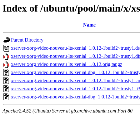
Index of /ubuntu/pool/main/x/xs
Name
Parent Directory
xserver-xorg-video-nouveau-lts-xenial_1.0.12-1build2~trusty1.ds
xserver-xorg-video-nouveau-lts-xenial_1.0.12-1build2~trusty1.di
xserver-xorg-video-nouveau-lts-xenial_1.0.12.orig.tar.gz
xserver-xorg-video-nouveau-lts-xenial-dbg_1.0.12-1build2~trus
xserver-xorg-video-nouveau-lts-xenial_1.0.12-1build2~trusty1_
xserver-xorg-video-nouveau-lts-xenial_1.0.12-1build2~trusty1_i
xserver-xorg-video-nouveau-lts-xenial-dbg_1.0.12-1build2~trust
Apache/2.4.52 (Ubuntu) Server at gb.archive.ubuntu.com Port 80