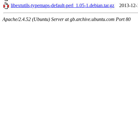
libextutils-typemaps-default-perl_1.05-1.debian.tar.gz
2013-12-
Apache/2.4.52 (Ubuntu) Server at gb.archive.ubuntu.com Port 80