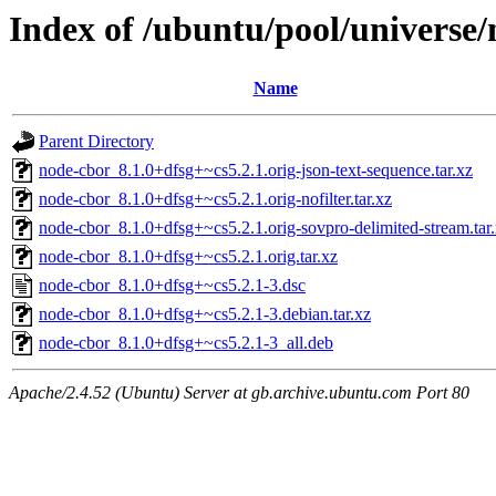
Index of /ubuntu/pool/universe
Name
Parent Directory
node-cbor_8.1.0+dfsg+~cs5.2.1.orig-json-text-sequence.tar.xz
node-cbor_8.1.0+dfsg+~cs5.2.1.orig-nofilter.tar.xz
node-cbor_8.1.0+dfsg+~cs5.2.1.orig-sovpro-delimited-stream.tar
node-cbor_8.1.0+dfsg+~cs5.2.1.orig.tar.xz
node-cbor_8.1.0+dfsg+~cs5.2.1-3.dsc
node-cbor_8.1.0+dfsg+~cs5.2.1-3.debian.tar.xz
node-cbor_8.1.0+dfsg+~cs5.2.1-3_all.deb
Apache/2.4.52 (Ubuntu) Server at gb.archive.ubuntu.com Port 80