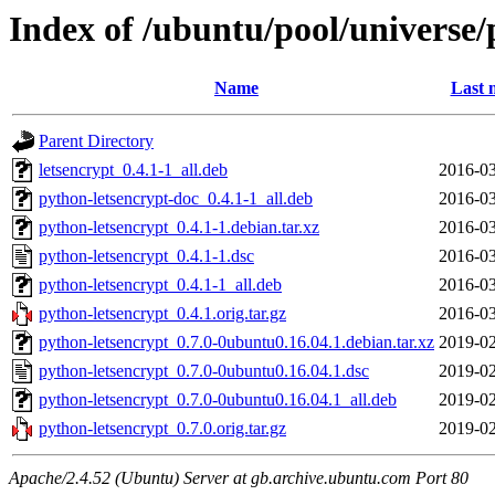
Index of /ubuntu/pool/universe/
Name
Last 
Parent Directory
letsencrypt_0.4.1-1_all.deb
2016-03
python-letsencrypt-doc_0.4.1-1_all.deb
2016-03
python-letsencrypt_0.4.1-1.debian.tar.xz
2016-03
python-letsencrypt_0.4.1-1.dsc
2016-03
python-letsencrypt_0.4.1-1_all.deb
2016-03
python-letsencrypt_0.4.1.orig.tar.gz
2016-03
python-letsencrypt_0.7.0-0ubuntu0.16.04.1.debian.tar.xz
2019-02
python-letsencrypt_0.7.0-0ubuntu0.16.04.1.dsc
2019-02
python-letsencrypt_0.7.0-0ubuntu0.16.04.1_all.deb
2019-02
python-letsencrypt_0.7.0.orig.tar.gz
2019-02
Apache/2.4.52 (Ubuntu) Server at gb.archive.ubuntu.com Port 80