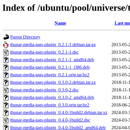
Index of /ubuntu/pool/universe/
Name
Last mo
Parent Directory
thunar-media-tags-plugin_0.2.1-1.debian.tar.gz
2013-05-
thunar-media-tags-plugin_0.2.1-1.dsc
2013-05-
thunar-media-tags-plugin_0.2.1-1_amd64.deb
2013-05-
thunar-media-tags-plugin_0.2.1-1_i386.deb
2013-05-
thunar-media-tags-plugin_0.2.1.orig.tar.bz2
2013-05-
thunar-media-tags-plugin_0.3.0-2.debian.tar.xz
2018-11-
thunar-media-tags-plugin_0.3.0-2.dsc
2018-11-
thunar-media-tags-plugin_0.3.0-2_amd64.deb
2018-11-
thunar-media-tags-plugin_0.3.0.orig.tar.bz2
2018-06-
thunar-media-tags-plugin_0.4.0-1build2.debian.tar.xz
2024-03-
thunar-media-tags-plugin_0.4.0-1build2.dsc
2024-03-
thunar-media-tags-plugin_0.4.0-1build2_amd64.deb
2024-04-