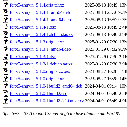
fcitx5-zhuyin_5.1.4.orig.tar.xz
2025-08-13 10:49
13
fcitx5-zhuyin_5.1.4-1_arm64.deb
2025-08-13 23:56
9.7
fcitx5-zhuyin_5.1.4-1_amd64.deb
2025-08-13 16:53
9.7
fcitx5-zhuyin_5.1.4-1.dsc
2025-08-13 10:49
2.4
fcitx5-zhuyin_5.1.4-1.debian.tar.xz
2025-08-13 10:49
3.9
fcitx5-zhuyin_5.1.3.orig.tar.xz
2025-01-29 07:30
13
fcitx5-zhuyin_5.1.3-1_amd64.deb
2025-01-29 07:32
9.7
fcitx5-zhuyin_5.1.3-1.dsc
2025-01-29 07:30
2.1
fcitx5-zhuyin_5.1.3-1.debian.tar.xz
2025-01-29 07:30
3.9
fcitx5-zhuyin_5.1.0.orig.tar.xz.asc
2023-08-27 16:28
48
fcitx5-zhuyin_5.1.0.orig.tar.xz
2023-08-27 16:28
14
fcitx5-zhuyin_5.1.0-1build2_amd64.deb
2024-04-01 09:14
10
fcitx5-zhuyin_5.1.0-1build2.dsc
2024-04-01 06:49
2.5
fcitx5-zhuyin_5.1.0-1build2.debian.tar.xz
2024-04-01 06:49
4.0
Apache/2.4.52 (Ubuntu) Server at gb.archive.ubuntu.com Port 80