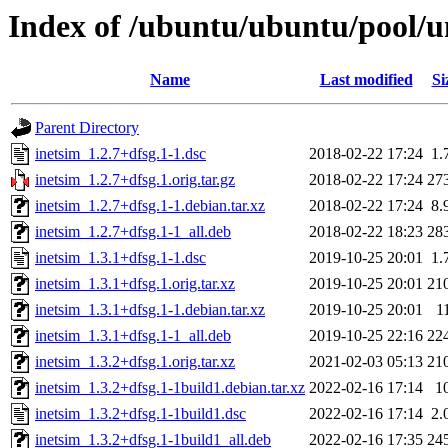
Index of /ubuntu/ubuntu/pool/un
Name
Last modified
Si
Parent Directory
inetsim_1.2.7+dfsg.1-1.dsc
2018-02-22 17:24
1.
inetsim_1.2.7+dfsg.1.orig.tar.gz
2018-02-22 17:24
27
inetsim_1.2.7+dfsg.1-1.debian.tar.xz
2018-02-22 17:24
8.
inetsim_1.2.7+dfsg.1-1_all.deb
2018-02-22 18:23
28
inetsim_1.3.1+dfsg.1-1.dsc
2019-10-25 20:01
1.
inetsim_1.3.1+dfsg.1.orig.tar.xz
2019-10-25 20:01
21
inetsim_1.3.1+dfsg.1-1.debian.tar.xz
2019-10-25 20:01
1
inetsim_1.3.1+dfsg.1-1_all.deb
2019-10-25 22:16
22
inetsim_1.3.2+dfsg.1.orig.tar.xz
2021-02-03 05:13
21
inetsim_1.3.2+dfsg.1-1build1.debian.tar.xz
2022-02-16 17:14
1
inetsim_1.3.2+dfsg.1-1build1.dsc
2022-02-16 17:14
2.
inetsim_1.3.2+dfsg.1-1build1_all.deb
2022-02-16 17:35
24