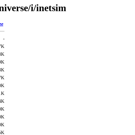
iverse/i/inetsim
ze
-
7K
3K
9K
3K
7K
0K
1K
4K
0K
0K
0K
5K